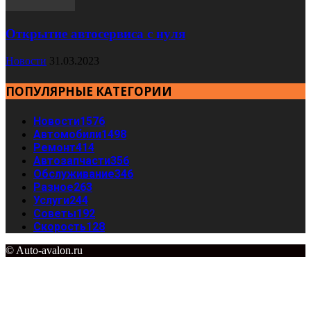
Открытие автосервиса с нуля
Новости
31.03.2023
ПОПУЛЯРНЫЕ КАТЕГОРИИ
Новости
1576
Автомобили
1498
Ремонт
414
Автозапчасти
356
Обслуживание
346
Разное
263
Услуги
244
Советы
192
Скорость
128
© Auto-avalon.ru