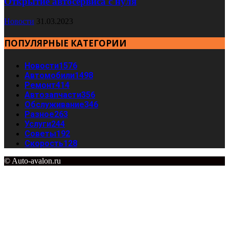
Открытие автосервиса с нуля
Новости
31.03.2023
ПОПУЛЯРНЫЕ КАТЕГОРИИ
Новости
1576
Автомобили
1498
Ремонт
414
Автозапчасти
356
Обслуживание
346
Разное
263
Услуги
244
Советы
192
Скорость
128
© Auto-avalon.ru