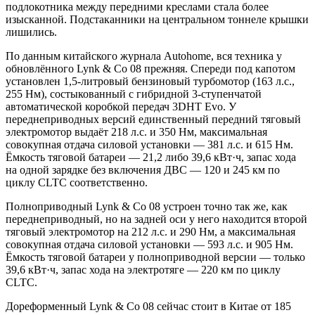
подлокотника между передними креслами стала более
изысканной. Подстаканники на центральном тоннеле крышки
лишились.
По данным китайского журнала Autohome, вся техника у
обновлённого Lynk & Co 08 прежняя. Спереди под капотом
установлен 1,5-литровый бензиновый турбомотор (163 л.с.,
255 Нм), состыкованный с гибридной 3-ступенчатой
автоматической коробкой передач 3DHT Evo. У
переднеприводных версий единственный передний тяговый
электромотор выдаёт 218 л.с. и 350 Нм, максимальная
совокупная отдача силовой установки — 381 л.с. и 615 Нм.
Ёмкость тяговой батареи — 21,2 либо 39,6 кВт·ч, запас хода
на одной зарядке без включения ДВС — 120 и 245 км по
циклу CLTC соответственно.
Полноприводный Lynk & Co 08 устроен точно так же, как
переднеприводный, но на задней оси у него находится второй
тяговый электромотор на 212 л.с. и 290 Нм, а максимальная
совокупная отдача силовой установки — 593 л.с. и 905 Нм.
Ёмкость тяговой батареи у полноприводной версии — только
39,6 кВт·ч, запас хода на электротяге — 220 км по циклу
CLTC.
Дореформенный Lynk & Co 08 сейчас стоит в Китае от 185