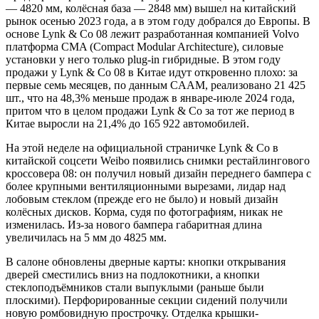
— 4820 мм, колёсная база — 2848 мм) вышел на китайский
рынок осенью 2023 года, а в этом году добрался до Европы. В
основе Lynk & Co 08 лежит разработанная компанией Volvo
платформа CMA (Compact Modular Architecture), силовые
установки у него только plug-in гибридные. В этом году
продажи у Lynk & Co 08 в Китае идут откровенно плохо: за
первые семь месяцев, по данным CAAM, реализовано 21 425
шт., что на 48,3% меньше продаж в январе-июле 2024 года,
притом что в целом продажи Lynk & Co за тот же период в
Китае выросли на 21,4% до 165 922 автомобилей.
На этой неделе на официальной страничке Lynk & Co в
китайской соцсети Weibo появились снимки рестайлингового
кроссовера 08: он получил новый дизайн переднего бампера с
более крупными вентиляционными вырезами, лидар над
лобовым стеклом (прежде его не было) и новый дизайн
колёсных дисков. Корма, судя по фотографиям, никак не
изменилась. Из-за нового бампера габаритная длина
увеличилась на 5 мм до 4825 мм.
В салоне обновлены дверные карты: кнопки открывания
дверей сместились вниз на подлокотники, а кнопки
стеклоподъёмников стали выпуклыми (раньше были
плоскими). Перфорированные секции сидений получили
новую ромбовидную прострочку. Отделка крышки-