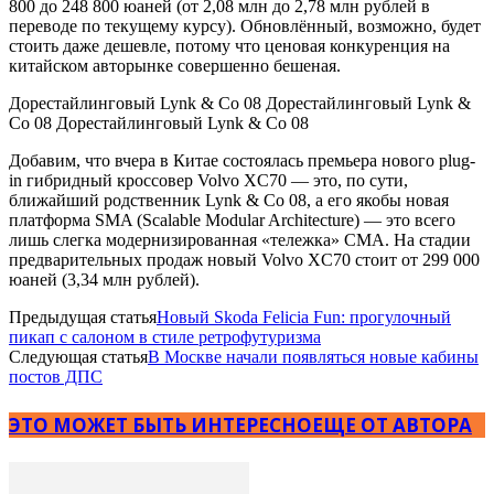
800 до 248 800 юаней (от 2,08 млн до 2,78 млн рублей в
переводе по текущему курсу). Обновлённый, возможно, будет
стоить даже дешевле, потому что ценовая конкуренция на
китайском авторынке совершенно бешеная.
Дорестайлинговый Lynk & Co 08 Дорестайлинговый Lynk &
Co 08 Дорестайлинговый Lynk & Co 08
Добавим, что вчера в Китае состоялась премьера нового plug-
in гибридный кроссовер Volvo XC70 — это, по сути,
ближайший родственник Lynk & Co 08, а его якобы новая
платформа SMA (Scalable Modular Architecture) — это всего
лишь слегка модернизированная «тележка» CMA. На стадии
предварительных продаж новый Volvo XC70 стоит от 299 000
юаней (3,34 млн рублей).
Предыдущая статья
Новый Skoda Felicia Fun: прогулочный
пикап с салоном в стиле ретрофутуризма
Следующая статья
В Москве начали появляться новые кабины
постов ДПС
ЭТО МОЖЕТ БЫТЬ ИНТЕРЕСНО
ЕЩЕ ОТ АВТОРА