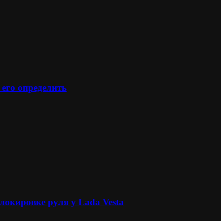
 его определить
локировке руля у Lada Vesta