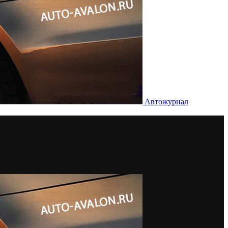
Автожурнал