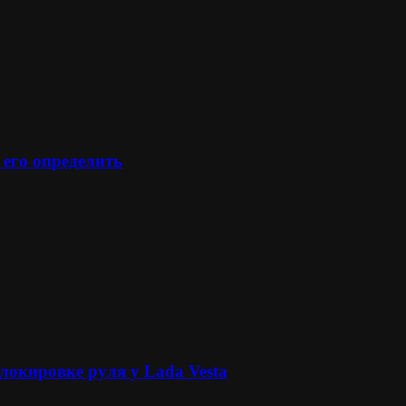
 его определить
локировке руля у Lada Vesta