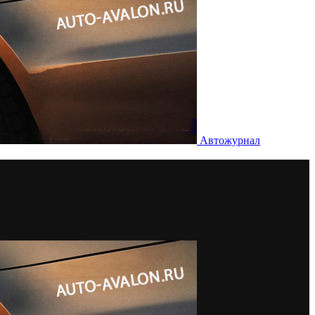
Автожурнал