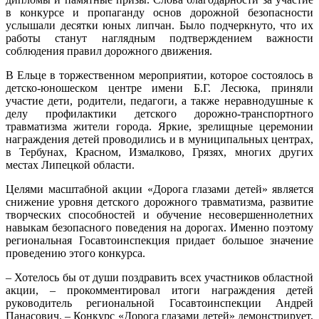
в конкурсе и пропаганду основ дорожной безопасности
услышали десятки юных липчан. Было подчеркнуто, что их
работы станут наглядным подтверждением важности
соблюдения правил дорожного движения.
В Ельце в торжественном мероприятии, которое состоялось в
детско-юношеском центре имени Б.Г. Лесюка, приняли
участие дети, родители, педагоги, а также неравнодушные к
делу профилактики детского дорожно-транспортного
травматизма жители города. Яркие, зрелищные церемонии
награждения детей проводились и в муниципальных центрах,
в Тербунах, Красном, Измалково, Грязях, многих других
местах Липецкой области.
Целями масштабной акции «Дорога глазами детей» является
снижение уровня детского дорожного травматизма, развитие
творческих способностей и обучение несовершеннолетних
навыкам безопасного поведения на дорогах. Именно поэтому
региональная Госавтоинспекция придает большое значение
проведению этого конкурса.
– Хотелось бы от души поздравить всех участников областной
акции, – прокомментировал итоги награждения детей
руководитель региональной Госавтоинспекции Андрей
Панасович. – Конкурс «Дорога глазами детей» демонстрирует,