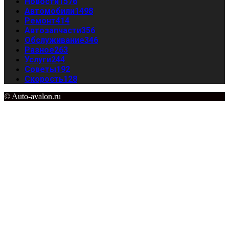
Новости
1576
Автомобили
1498
Ремонт
414
Автозапчасти
356
Обслуживание
346
Разное
263
Услуги
244
Советы
192
Скорость
128
© Auto-avalon.ru