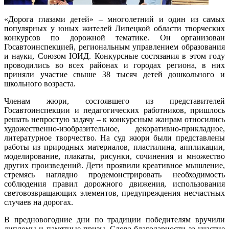
«Дорога глазами детей» – многолетний и один из самых
популярных у юных жителей Липецкой области творческих
конкурсов по дорожной тематике. Он организован
Госавтоинспекцией, региональным управлением образования
и науки, Союзом ЮИД. Конкурсные состязания в этом году
проводились во всех районах и городах региона, в них
приняли участие свыше 38 тысяч детей дошкольного и
школьного возраста.
Членам жюри, состоявшего из представителей
Госавтоинспекции и педагогических работников, пришлось
решать непростую задачу – к конкурсным жанрам относились
художественно-изобразительное, декоративно-прикладное,
литературное творчество. На суд жюри были представлены
работы из природных материалов, пластилина, аппликации,
моделирование, плакаты, рисунки, сочинения и множество
других произведений. Дети проявили креативное мышление,
стремясь наглядно продемонстрировать необходимость
соблюдения правил дорожного движения, использования
световозвращающих элементов, предупреждения несчастных
случаев на дорогах.
В предновогодние дни по традиции победителям вручили
дипломы и памятные призы. Слова благодарности за участие