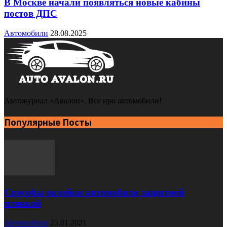
В Москве начали появляться новые кабины
постов ДПС
Автомобили
28.08.2025
Автожурнал «Авалон». Все про автомобили!
Популярные Посты
Способы оклейки автомобиля защитной
пленкой
Автомобили
23.01.2021