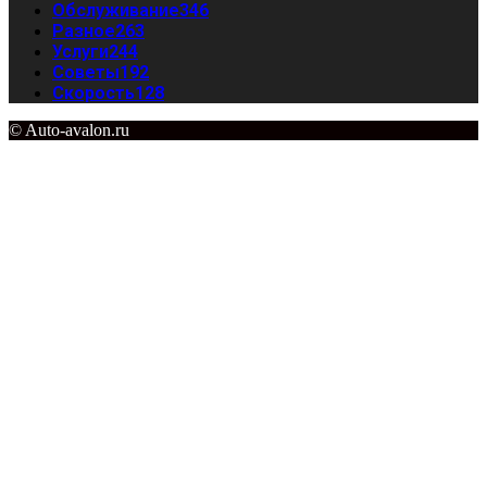
Обслуживание
346
Разное
263
Услуги
244
Советы
192
Скорость
128
© Auto-avalon.ru