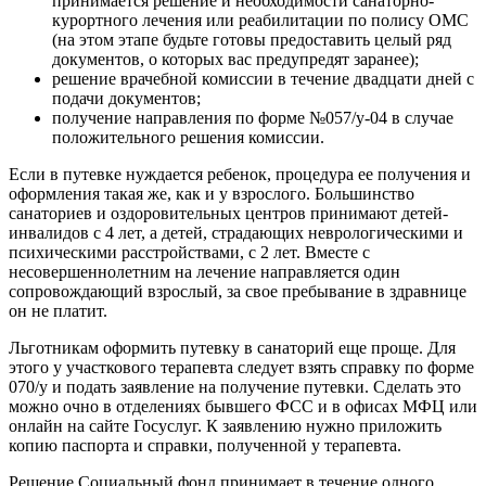
принимается решение и необходимости санаторно-
курортного лечения или реабилитации по полису ОМС
(на этом этапе будьте готовы предоставить целый ряд
документов, о которых вас предупредят заранее);
решение врачебной комиссии в течение двадцати дней с
подачи документов;
получение направления по форме №057/у-04 в случае
положительного решения комиссии.
Если в путевке нуждается ребенок, процедура ее получения и
оформления такая же, как и у взрослого. Большинство
санаториев и оздоровительных центров принимают детей-
инвалидов с 4 лет, а детей, страдающих неврологическими и
психическими расстройствами, с 2 лет. Вместе с
несовершеннолетним на лечение направляется один
сопровождающий взрослый, за свое пребывание в здравнице
он не платит.
Льготникам оформить путевку в санаторий еще проще. Для
этого у участкового терапевта следует взять справку по форме
070/у и подать заявление на получение путевки. Сделать это
можно очно в отделениях бывшего ФСС и в офисах МФЦ или
онлайн на сайте Госуслуг. К заявлению нужно приложить
копию паспорта и справки, полученной у терапевта.
Решение Социальный фонд принимает в течение одного