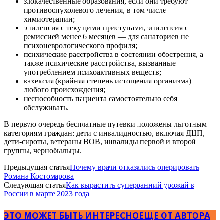
злокачественные образования, если они требуют
противоопухолевого лечения, в том числе
химиотерапии;
эпилепсия с текущими приступами, эпилепсия с
ремиссией менее 6 месяцев — для санаториев не
психоневрологического профиля;
психические расстройства в состоянии обострения, а
также психические расстройства, вызванные
употреблением психоактивных веществ;
кахексия (крайняя степень истощения организма)
любого происхождения;
неспособность пациента самостоятельно себя
обслуживать.
В первую очередь бесплатные путевки положены льготным
категориям граждан: дети с инвалидностью, включая ДЦП,
дети-сироты, ветераны ВОВ, инвалиды первой и второй
группы, чернобыльцы.
Предыдущая статья
Почему врачи отказались оперировать
Романа Костомарова
Следующая статья
Как вырастить суперранний урожай в
России в марте 2023 года
ЭТО МОЖЕТ БЫТЬ ИНТЕРЕСНО
ЕЩЕ ОТ АВТОРА