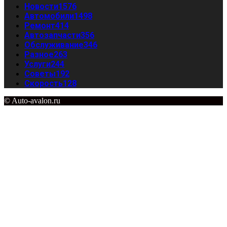
Новости
1576
Автомобили
1498
Ремонт
414
Автозапчасти
356
Обслуживание
346
Разное
263
Услуги
244
Советы
192
Скорость
128
© Auto-avalon.ru