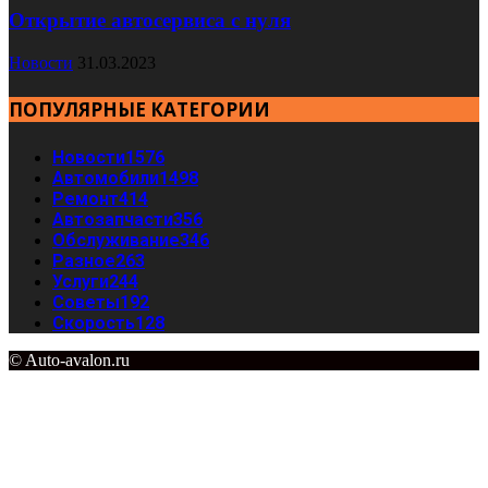
Открытие автосервиса с нуля
Новости
31.03.2023
ПОПУЛЯРНЫЕ КАТЕГОРИИ
Новости
1576
Автомобили
1498
Ремонт
414
Автозапчасти
356
Обслуживание
346
Разное
263
Услуги
244
Советы
192
Скорость
128
© Auto-avalon.ru