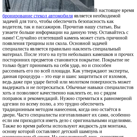
В настоящее время
бронирование стекол автомобиля
является необходимой
задачей для того, чтобы обеспечить безопасность как
водителя, так и пассажиров.
Прочитав нашу статью, Вы
узнаете больше информации на данную тему. Оставайтесь с
нами! Случайно отлетевший камень может стать причиной
появления трещины или скола. Основной задачей
специалиста является правильно наклеить специальный
материал. После этого на пути небольших камешков и прочих
посторонних предметов становится покрытие. Покрытие не
только будет принимать на себя удар, но и способен
рассеивать его по всей площади. Как утверждают эксперты,
данная процедура – это еще и шанс защититься от взломов,
ведь даже при ударе битой или молотком поверхность может
выдержать и не потрескаться. Обычные навыки специалистов
хоть и позволяют качественно наклеить ее, но с рядом
поправок и рекомендаций. Нужно стремиться к равномерной
адгезии по всему полю, а это трудно обеспечить
традиционным методом нанесения, когда оно остаётся в
двери. Часто специалисты изготавливают их сами, особенно
если им приходится иметь дело с оригинальными изделиями.
Также во время работы используют жидкость для монтажа,
основу которой составляют детский шампунь и
изопропиловый спирт. На сегодняшний день, существует