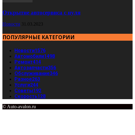
Открытие автосервиса с нуля
Новости
31.03.2023
ПОПУЛЯРНЫЕ КАТЕГОРИИ
Новости
1576
Автомобили
1498
Ремонт
414
Автозапчасти
356
Обслуживание
346
Разное
263
Услуги
244
Советы
192
Скорость
128
© Auto-avalon.ru