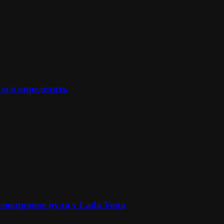
 его определить
локировке руля у Lada Vesta