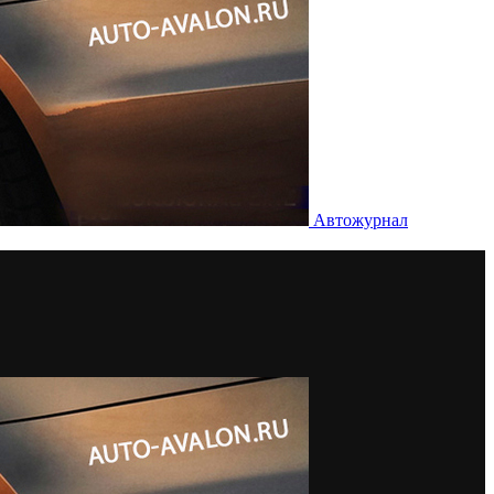
Автожурнал