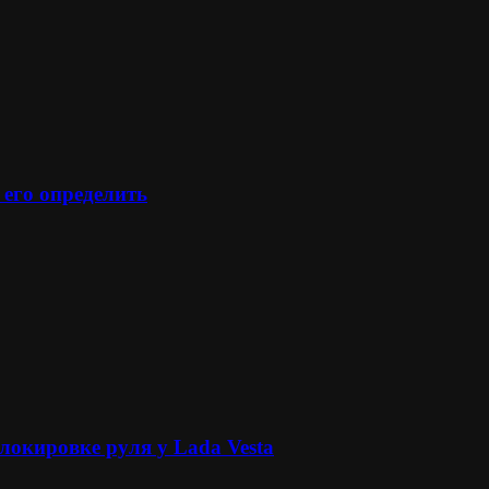
 его определить
локировке руля у Lada Vesta