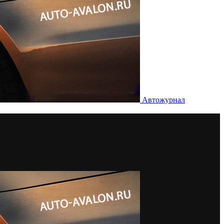
Автожурнал