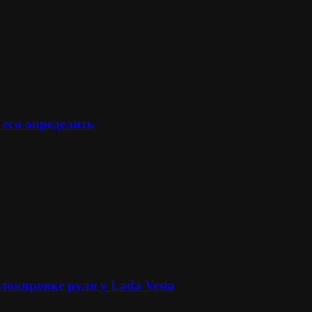
 его определить
локировке руля у Lada Vesta