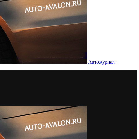
Автожурнал