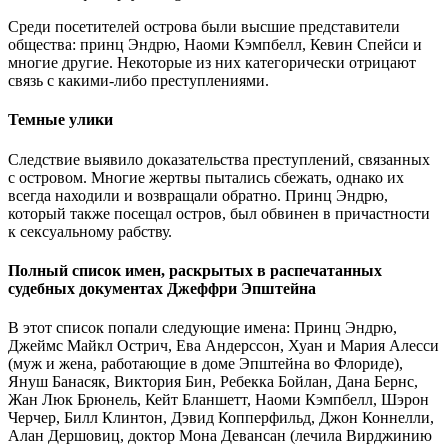
Среди посетителей острова были высшие представители
общества: принц Эндрю, Наоми Кэмпбелл, Кевин Спейси и
многие другие. Некоторые из них категорически отрицают
связь с какими-либо преступлениями.
Темные улики
Следствие выявило доказательства преступлений, связанных
с островом. Многие жертвы пытались сбежать, однако их
всегда находили и возвращали обратно. Принц Эндрю,
который также посещал остров, был обвинен в причастности
к сексуальному рабству.
Полный список имен, раскрытых в распечатанных
судебных документах Джеффри Эпштейна
В этот список попали следующие имена: Принц Эндрю,
Джеймс Майкл Острич, Ева Андерссон, Хуан и Мария Алесси
(муж и жена, работающие в доме Эпштейна во Флориде),
Януш Банасяк, Виктория Бин, Ребекка Бойлан, Дана Бернс,
Жан Люк Брюнель, Кейт Бланшетт, Наоми Кэмпбелл, Шэрон
Черчер, Билл Клинтон, Дэвид Копперфильд, Джон Коннелли,
Алан Дершовиц, доктор Мона Девансан (лечила Вирджинию