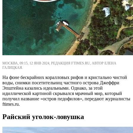
МОСКВА, 09:15, 12 ЯНВ 2024, РЕДАКЦИЯ FTIMES.RU, АВТОР ЕЛЕНА
ГАЛИЦКАЯ.
На фоне бескрайних коралловых рифов и кристально чистой
воды, снимки посетительниц частного острова Джеффри
Эпштейна казались идеальными. Однако, за этой
идиллической картиной скрывался мрачный мир, который
получил название «остров педофилов», передают журналисты
ftimes.ru.
Райский уголок-ловушка