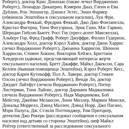
Робертс), доктор Крис Донахью (также лечил Вирджинию
Робертс), Леонардо Дикаприо, Кэмерон Диаз, Гленн и Ева
Дублин, Рон Эппингер, Дэниел Эстес, Энни Фармер
(обвинила Эпштейна в сексуальном насилии), Луи Фри,
Александра Феккай, Фредрик Феккай, Джо Джо Фонтанелла,
Кристал Фигероа, Тони Фигуэриоа, Эрик Гани, Мэг Гарвин,
Шеридан Гибсон-Бьютт, Росс Гоу (пресс-агент Максвелла),
Альберт Гор, Фред Графф, Роберт Джуффре, Филип Гудерион,
Александра Холл, доктор Кэрол Хайек, доктор Джон Харрис
(лечил Вирджинию Робертс), Джоанна Харрисон, Шеннон
Харрисон, Стивен Хокинг, Виктория Хейзел, Бриттани
Хендерсон (адвокат, представляющий интересы жертв
сексуального насилия), Бретт Джаффе, Майкл Джексон, Сара
Келлен (бывшая помощница Эпштейна), Кэрол Робертс Кесс,
доктор Карен Кутикофф, Пол А. Лавери, доктор Стивен
Олсон (лечил Вирджинию Робертс), Венди Ли, доктор
Джудит Лайтфут (лечила Вирджинию Робертс), Питер
Листерман, Тони Лайонс, доктор Даршани Маджалияна
(лечила Вирджинию Робертс), Надя Марцинкова, Боб
Мейстер, Джейми Мелансон, Линн Миллер, Марвин Мински,
Дональд Моррелл, Дэвид Маллен, Дэвид Норр, Джо Пагано,
Мэри Палуга, Дж. Стэнли Поттинджер, Том Притцкер,
детектив Джо Рекери (расследовал сообщения о сексуальном
насилии над детьми со стороны Эпштейна), шеф Майкл
Рейтер (ответственный за расследование сексуального