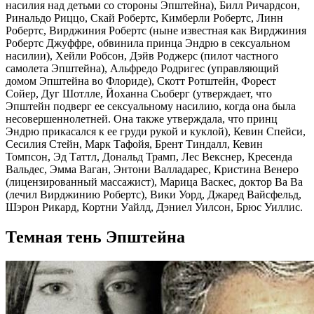
насилия над детьми со стороны Эпштейна), Билл Ричардсон,
Ринальдо Риццо, Скай Робертс, Кимберли Робертс, Линн
Робертс, Вирджиния Робертс (ныне известная как Вирджиния
Робертс Джуффре, обвинила принца Эндрю в сексуальном
насилии), Хейли Робсон, Дэйв Роджерс (пилот частного
самолета Эпштейна), Альфредо Родригес (управляющий
домом Эпштейна во Флориде), Скотт Ротштейн, Форест
Сойер, Дуг Шотлле, Йоханна Сьоберг (утверждает, что
Эпштейн подверг ее сексуальному насилию, когда она была
несовершеннолетней. Она также утверждала, что принц
Эндрю прикасался к ее груди рукой и куклой), Кевин Спейси,
Сесилия Стейн, Марк Тафойя, Брент Тиндалл, Кевин
Томпсон, Эд Таттл, Дональд Трамп, Лес Векснер, Кресенда
Вальдес, Эмма Ваган, Энтони Валладарес, Кристина Венеро
(лицензированный массажист), Марица Васкес, доктор Ва Ва
(лечил Вирджинию Робертс), Вики Уорд, Джаред Вайсфельд,
Шэрон Рикард, Кортни Уайлд, Дэниел Уилсон, Брюс Уиллис.
Темная тень Эпштейна