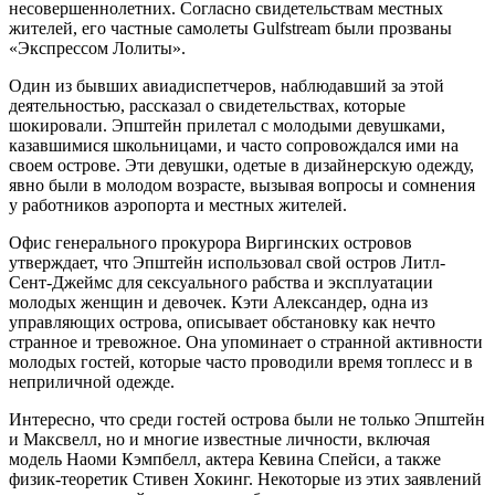
несовершеннолетних. Согласно свидетельствам местных
жителей, его частные самолеты Gulfstream были прозваны
«Экспрессом Лолиты».
Один из бывших авиадиспетчеров, наблюдавший за этой
деятельностью, рассказал о свидетельствах, которые
шокировали. Эпштейн прилетал с молодыми девушками,
казавшимися школьницами, и часто сопровождался ими на
своем острове. Эти девушки, одетые в дизайнерскую одежду,
явно были в молодом возрасте, вызывая вопросы и сомнения
у работников аэропорта и местных жителей.
Офис генерального прокурора Виргинских островов
утверждает, что Эпштейн использовал свой остров Литл-
Сент-Джеймс для сексуального рабства и эксплуатации
молодых женщин и девочек. Кэти Александер, одна из
управляющих острова, описывает обстановку как нечто
странное и тревожное. Она упоминает о странной активности
молодых гостей, которые часто проводили время топлесс и в
неприличной одежде.
Интересно, что среди гостей острова были не только Эпштейн
и Максвелл, но и многие известные личности, включая
модель Наоми Кэмпбелл, актера Кевина Спейси, а также
физик-теоретик Стивен Хокинг. Некоторые из этих заявлений