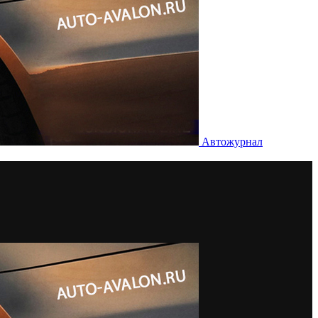
Автожурнал