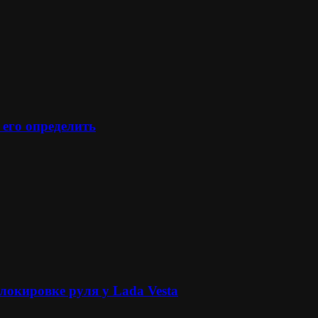
 его определить
локировке руля у Lada Vesta