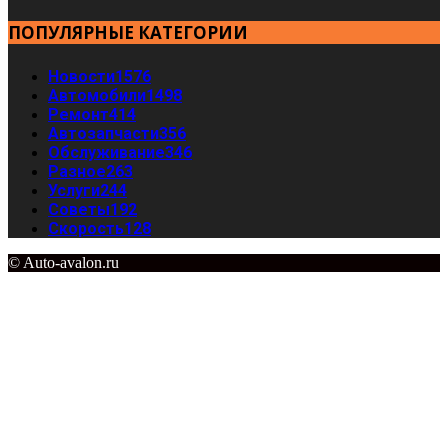
ПОПУЛЯРНЫЕ КАТЕГОРИИ
Новости
1576
Автомобили
1498
Ремонт
414
Автозапчасти
356
Обслуживание
346
Разное
263
Услуги
244
Советы
192
Скорость
128
© Auto-avalon.ru