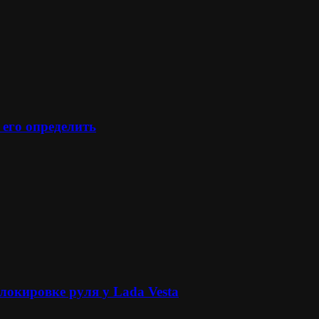
 его определить
локировке руля у Lada Vesta