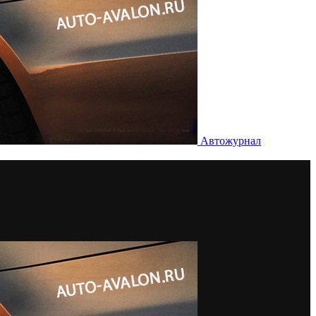
Автожурнал