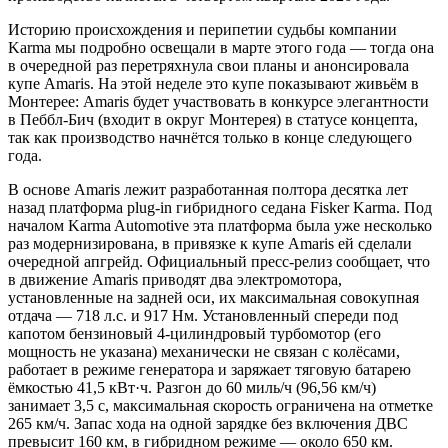
Историю происхождения и перипетии судьбы компании
Karma мы подробно освещали в марте этого года — тогда она
в очередной раз перетряхнула свои планы и анонсировала
купе Amaris. На этой неделе это купе показывают живьём в
Монтерее: Amaris будет участвовать в конкурсе элегантности
в Пеббл-Бич (входит в округ Монтерея) в статусе концепта,
так как производство начнётся только в конце следующего
года.
В основе Amaris лежит разработанная полтора десятка лет
назад платформа plug-in гибридного седана Fisker Karma. Под
началом Karma Automotive эта платформа была уже несколько
раз модернизирована, в привязке к купе Amaris ей сделали
очередной апгрейд. Официальный пресс-релиз сообщает, что
в движение Amaris приводят два электромотора,
установленные на задней оси, их максимальная совокупная
отдача — 718 л.с. и 917 Нм. Установленный спереди под
капотом бензиновый 4-цилиндровый турбомотор (его
мощность не указана) механически не связан с колёсами,
работает в режиме генератора и заряжает тяговую батарею
ёмкостью 41,5 кВт·ч. Разгон до 60 миль/ч (96,56 км/ч)
занимает 3,5 с, максимальная скорость ограничена на отметке
265 км/ч. Запас хода на одной зарядке без включения ДВС
превысит 160 км, в гибридном режиме — около 650 км.