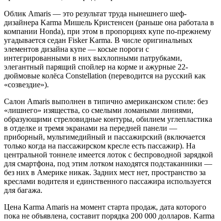
Облик Amaris — это результат труда нынешнего шеф-
дизайнера Karma Мишель Кристенсен (раньше она работала в
компании Honda), при этом в пропорциях купе по-прежнему
угадывается седан Fisker Karma. В числе оригинальных
элементов дизайна купе — косые пороги с
интегрированными в них выхлопными патрубками,
элегантный парящий спойлер на корме и ажурные 22-
дюймовые колёса Constellation (переводится на русский как
«созвездие»).
Салон Amaris выполнен в типично американском стиле: без
«лишнего» изящества, со смелыми ломаными линиями,
образующими стреловидные контуры, обилием углепластика
в отделке и тремя экранами на передней панели —
приборный, мультимедийный и пассажирский (включается
только когда на пассажирском кресле есть пассажир). На
центральной тоннеле имеется лоток с беспроводной зарядкой
для смартфона, под этим лотком находятся подстаканники —
без них в Америке никак. Задних мест нет, пространство за
креслами водителя и единственного пассажира используется
для багажа.
Цена Karma Amaris на момент старта продаж, дата которого
пока не объявлена, составит порядка 200 000 долларов. Karma