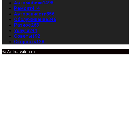
Автомобили
1498
Ремонт
414
Автозапчасти
356
Обслуживание
346
Разное
263
Услуги
244
Советы
192
Скорость
128
© Auto-avalon.ru