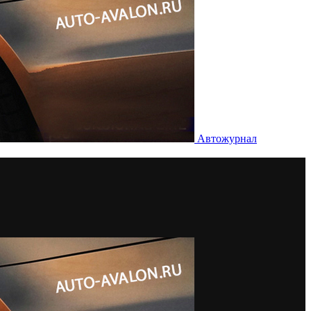
Автожурнал