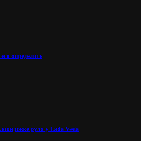
 его определить
локировке руля у Lada Vesta