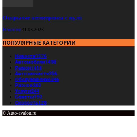
Открытие автосервиса с нуля
Новости
31.03.2023
ПОПУЛЯРНЫЕ КАТЕГОРИИ
Новости
1576
Автомобили
1498
Ремонт
414
Автозапчасти
356
Обслуживание
346
Разное
263
Услуги
244
Советы
192
Скорость
128
© Auto-avalon.ru