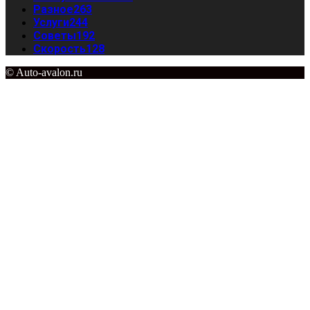
Разное
263
Услуги
244
Советы
192
Скорость
128
© Auto-avalon.ru