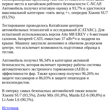
первое место в китайском рейтинге безопасности C-NCAP.
Автомобиль получил итоговую оценку в 93,7% и удостоился
максимальной категории «пять звезд +», опередив Xiaomi SU7
(93,5%)
Тестирование проводилось Китайским центром
автомобильных технологий и исследований (CATARC). Для
испытаний использовалась версия Aito M8 EREV с 6-местным
салоном, батареей CATL емкостью 37 кВт*ч и лидаром на
крыше. Машину закупили анонимно в обычном дилерском
центре, что исключает возможность подготовки образца к
тестам.
Автомобиль получил 96,34% в категории активной
безопасности, которая включает проверку работы системы
автоматического экстренного торможения (AEB) и
эффективности фар. Также кроссовер получил 96,26% по
защите пассажиров и 86,03% в защите пешеходов и
велосипедистов.
В пятерку самых безопасных автомобилей также вошли
Xiaomi SU7 (93,5%), Zeekr Mix (91,8%), Mazda EZ-6 (90,8%) и
Li Auto L6 (90,5%).
Источник