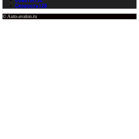
Скорость
128
© Auto-avalon.ru