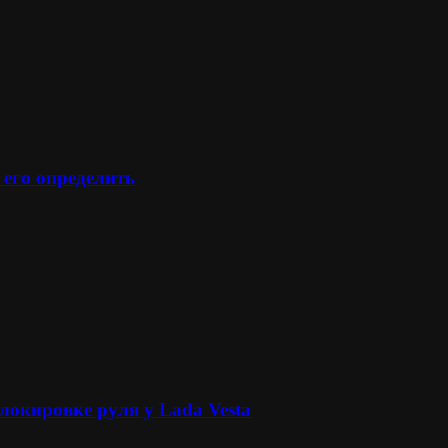
 его определить
локировке руля у Lada Vesta