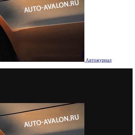
Автожурнал