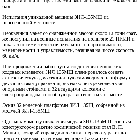
поворота машины, практически равный величине ее колесной
базы.
Испытания уникальной машины ЗИЛ-135МШ на
пересеченной местности
Необычный макет со снаряженной массой около 13 тонн сразу
же поступил на военные испытания на полигоне 21 НИИИ и
показал оптимистические результаты по проходимости,
маневренности и управляемости, развивая на шоссе скорость
60 км/ч.
При продолжении работ путем соединения нескольких
ходовых элементов ЗИЛ-135МШ планировалось создать
фантастическую двухсекционную самоходную платформу с
двумя постами управления, восемью четырехколесными
опорными стойками и 32 ведущими колесами с
электроприводом, способную разворачиваться на месте.
Эскиз 32-колесной платформы ЗИЛ-135Ш, собранной из
модулей ЗИЛ-135МШ
Однако к моменту появления модуля ЗИЛ-135МШ главным
конструктором ракетно-космической техники стал В. П.
Мишин, который справедливо считал перевозку ракет по
полупустынным и степным регионам Казахстана