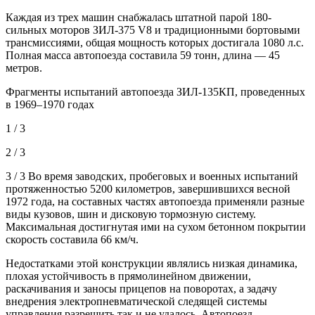
Каждая из трех машин снабжалась штатной парой 180-
сильных моторов ЗИЛ-375 V8 и традиционными бортовыми
трансмиссиями, общая мощность которых достигала 1080 л.с.
Полная масса автопоезда составила 59 тонн, длина — 45
метров.
Фрагменты испытаний автопоезда ЗИЛ-135КП, проведенных
в 1969–1970 годах
1 / 3
2 / 3
3 / 3 Во время заводских, пробеговых и военных испытаний
протяженностью 5200 километров, завершившихся весной
1972 года, на составных частях автопоезда применяли разные
виды кузовов, шин и дисковую тормозную систему.
Максимальная достигнутая ими на сухом бетонном покрытии
скорость составила 66 км/ч.
Недостатками этой конструкции являлись низкая динамика,
плохая устойчивость в прямолинейном движении,
раскачивания и заносы прицепов на поворотах, а задачу
внедрения электропневматической следящей системы
управления разрешить так и не удалось. Автопоезд