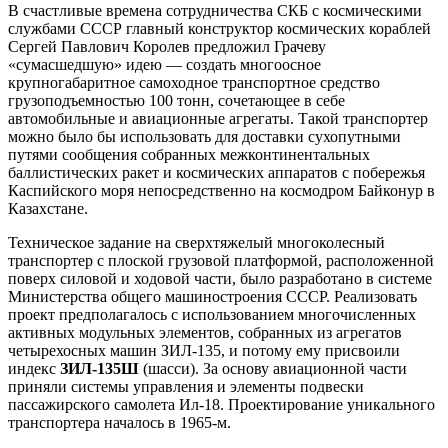
В счастливые времена сотрудничества СКБ с космическими
службами СССР главный конструктор космических кораблей
Сергей Павлович Королев предложил Грачеву
«сумасшедшую» идею — создать многоосное
крупногабаритное самоходное транспортное средство
грузоподъемностью 100 тонн, сочетающее в себе
автомобильные и авиационные агрегаты. Такой транспортер
можно было бы использовать для доставки сухопутными
путями сообщения собранных межконтинентальных
баллистических ракет и космических аппаратов с побережья
Каспийского моря непосредственно на космодром Байконур в
Казахстане.
Техническое задание на сверхтяжелый многоколесный
транспортер с плоской грузовой платформой, расположенной
поверх силовой и ходовой части, было разработано в системе
Министерства общего машиностроения СССР. Реализовать
проект предполагалось с использованием многочисленных
активных модульных элементов, собранных из агрегатов
четырехосных машин ЗИЛ-135, и потому ему присвоили
индекс
ЗИЛ-135Ш
(шасси). За основу авиационной части
приняли системы управления и элементы подвески
пассажирского самолета Ил-18. Проектирование уникального
транспортера началось в 1965-м.