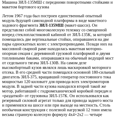
Машина ЗИЛ-135МШ с передними поворотными стойками и
макетом бортового кузова
Летом 1967 года был построен единственный опытный
модуль будущей самоходной платформы в виде макетного
ходового фрагмента
ЗИЛ-135МШ
(макет-шасси). Он
представлял собой многоколесную тележку со смещенной
вперед стеклопластиковой кабиной от ЗИЛ-135К, за которой
помещались две вертикальные стойки, опиравшиеся на две
пары односкатных колес с электроприводами. Позади них на
массивной сварной раме находилась макетная моторно-
опорная секция с деревянной грузовой платформой и двумя
топливными баками, опиравшаяся на обычный ведущий мост
от седельного тягача ЗИЛ-130В. На самом деле
высокобортный кузов являлся лишь маскировкой моторного
отсека. В его средней части помещался основной 180-сильный
двигатель ЗИЛ-375, вращавший генератор постоянного тока
мощностью 120 киловатт для привода всех электромоторов
модуля. В задней части кузова находился второй такой же
мотор, работавший с гидромеханической коробкой передач и
«раздаткой» от грузовика ЗИЛ-157К. Он использовался как
резервный силовой агрегат только для привода заднего моста
и применялся на шоссе или при выходе на местность. Столь
необычная конструкция с полезной нагрузкой 12 тонн имела
весьма странную колесную формулу 4х4+2х2 — четыре