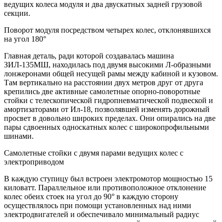
ведущих колеса модуля и два двускатных задней грузовой
секции.
Поворот модуля посредством четырех колес, отклонявшихся
на угол 180°
Главная деталь, ради которой создавалась машина
ЗИЛ-135МШ, находилась под двумя высокими Л-образными
лонжеронами общей несущей рамы между кабиной и кузовом.
Там вертикально на расстоянии двух метров друг от друга
крепились две активные самолетные опорно-поворотные
стойки с телескопической гидропневматической подвеской и
амортизаторами от Ил-18, позволявшей изменять дорожный
просвет в довольно широких пределах. Они опирались на две
пары сдвоенных односкатных колес с широкопрофильными
шинами.
Самолетные стойки с двумя парами ведущих колес с
электроприводом
В каждую ступицу был встроен электромотор мощностью 15
киловатт. Параллельное или противоположное отклонение
колес обеих стоек на угол до 90° в каждую сторону
осуществлялось при помощи установленных над ними
электродвигателей и обеспечивало минимальный радиус