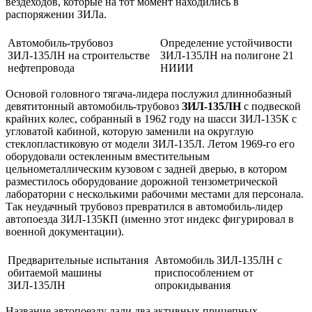
вездеходов, которые на тот момент находились в
распоряжении ЗИЛа.
Автомобиль-трубовоз
Определение устойчивости
ЗИЛ-135ЛН на строительстве
ЗИЛ-135ЛН на полигоне 21
нефтепровода
НИИИ
Основой головного тягача-лидера послужил длиннобазный
девятитонный автомобиль-трубовоз
ЗИЛ-135ЛН
с подвеской
крайних колес, собранный в 1962 году на шасси ЗИЛ-135К с
угловатой кабиной, которую заменили на округлую
стеклопластиковую от модели ЗИЛ-135Л. Летом 1969-го его
оборудовали остекленным вместительным
цельнометаллическим кузовом с задней дверью, в котором
разместилось оборудование до­рожной тензометрической
лаборатории с несколькими рабочими местами для персонала.
Так неудачный трубовоз превратился в автомобиль-лидер
автопоезда ЗИЛ-135КП (именно этот индекс фигурировал в
военной документации).
Предварительные испытания
Автомобиль ЗИЛ-135ЛН с
обитаемой машины
приспособлением от
ЗИЛ-135ЛН
опрокидывания
Название автопоезду дали два активных прицепных