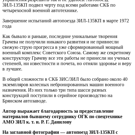
ЗИЛ-135КП подвел черту под всеми работами СКБ по
четырехосной военной автотехнике.
Завершение испытаний автопоезда ЗИЛ-135КП в марте 1972
года
Как бывало и раньше, последние уникальные творения
Грачева не получили никакого развития и не привнесли
свежую струю прогресса в уже сформированный мощный
военный комплекс Советского Союза. Самому же секретному
конструктору Грачеву все эти работы не принесли ни ученых
степеней, ни известности и почета, но отняли здоровье и веру
в лучшее.
В общей сложности в СКБ ЗИС/ЗИЛ было собрано около 40
экземпляров колесных небронированных машин военного
назначения. Из них только три типа шасси разных
конструкций поступили в серийное производство на
Брянском автозаводе.
Автор выражает благодарность за предоставление
материалов бывшему сотруднику ОГК по спецтехнике
АМО ЗИЛ к. т. н. Р. Г. Данилову
На заглавной фотографии — автопоезд ЗИЛ-135КП с