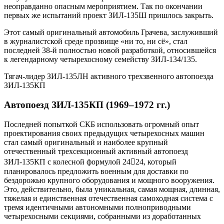
неоправданно опасным мероприятием. Так по окончании
первых же испытаний проект ЗИЛ-135Ш пришлось закрыть.
Этот самый оригинальный автомобиль Грачева, заслуживший
в журналистской среде прозвище «ни то, ни сё», стал
последней 38-й полностью новой разработкой, относившейся
к легендарному четырехосному семейству ЗИЛ-134/135.
Тягач-лидер ЗИЛ-135ЛН активного трехзвенного автопоезда
ЗИЛ-135КП
Автопоезд ЗИЛ-135КП (1969–1972 гг.)
Последней попыткой СКБ использовать огромный опыт
проектирования своих предыдущих четырехосных машин
стал самый оригинальный и наиболее крупный
отечественный трехсекционный активный автопоезд
ЗИЛ-135КП с колесной формулой 2424, который
планировалось предложить военным для доставки по
бездорожью крупного оборудования и мощного вооружения.
Это, действительно, была уникальная, самая мощная, длинная,
тяжелая и единственная отечественная самоходная система с
тремя идентичными автономными полноприводными
четырехосными секциями, собранными из доработанных