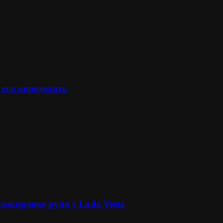
 его определить
локировке руля у Lada Vesta