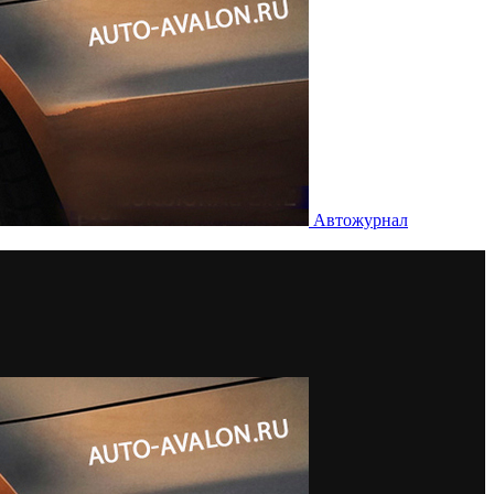
Автожурнал