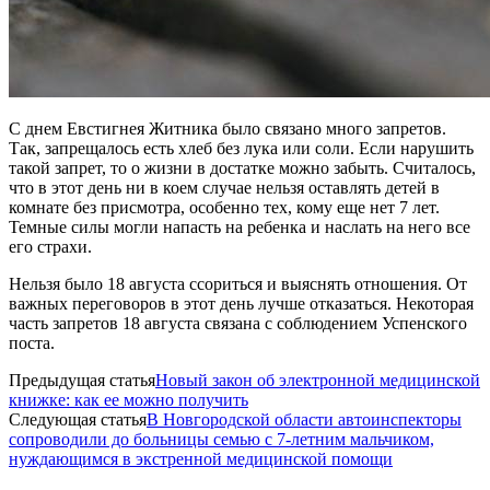
С днем Евстигнея Житника было связано много запретов.
Так, запрещалось есть хлеб без лука или соли. Если нарушить
такой запрет, то о жизни в достатке можно забыть. Считалось,
что в этот день ни в коем случае нельзя оставлять детей в
комнате без присмотра, особенно тех, кому еще нет 7 лет.
Темные силы могли напасть на ребенка и наслать на него все
его страхи.
Нельзя было 18 августа ссориться и выяснять отношения. От
важных переговоров в этот день лучше отказаться. Некоторая
часть запретов 18 августа связана с соблюдением Успенского
поста.
Предыдущая статья
Новый закон об электронной медицинской
книжке: как ее можно получить
Следующая статья
В Новгородской области автоинспекторы
сопроводили до больницы семью с 7-летним мальчиком,
нуждающимся в экстренной медицинской помощи