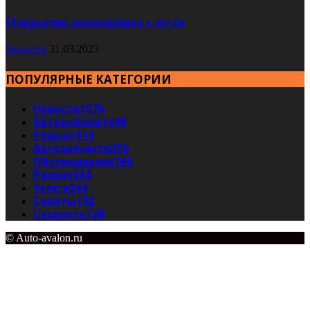
Открытие автосервиса с нуля
Новости
31.03.2023
ПОПУЛЯРНЫЕ КАТЕГОРИИ
Новости
1576
Автомобили
1498
Ремонт
414
Автозапчасти
356
Обслуживание
346
Разное
263
Услуги
244
Советы
192
Скорость
128
© Auto-avalon.ru