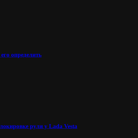
 его определить
локировке руля у Lada Vesta