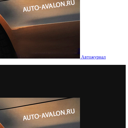
Автожурнал