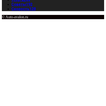
Советы
192
Скорость
128
© Auto-avalon.ru