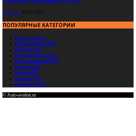
Открытие автосервиса с нуля
Новости
31.03.2023
ПОПУЛЯРНЫЕ КАТЕГОРИИ
Новости
1576
Автомобили
1498
Ремонт
414
Автозапчасти
356
Обслуживание
346
Разное
263
Услуги
244
Советы
192
Скорость
128
© Auto-avalon.ru