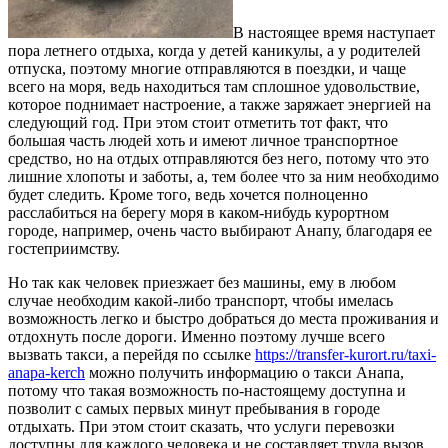
В настоящее время наступает
пора летнего отдыха, когда у детей каникулы, а у родителей
отпуска, поэтому многие отправляются в поездки, и чаще
всего на моря, ведь находиться там сплошное удовольствие,
которое поднимает настроение, а также заряжает энергией на
следующий год.
При этом стоит отметить тот факт, что
большая часть людей хоть и имеют личное транспортное
средство, но на отдых отправляются без него, потому что это
лишние хлопоты и заботы, а, тем более что за ним необходимо
будет следить. Кроме того, ведь хочется полноценно
расслабиться на берегу моря в каком-нибудь курортном
городе, например, очень часто выбирают Анапу, благодаря ее
гостеприимству.
Но так как человек приезжает без машины, ему в любом
случае необходим какой-либо транспорт, чтобы имелась
возможность легко и быстро добраться до места проживания и
отдохнуть после дороги. Именно поэтому лучше всего
вызвать такси, а перейдя по ссылке
https://transfer-kurort.ru/taxi-
anapa-kerch
можно получить информацию о такси Анапа,
потому что такая возможность по-настоящему доступна и
позволит с самых первых минут пребывания в городе
отдыхать. При этом стоит сказать, что услуги перевозки
доступны для каждого человека и не составляет труда вызов