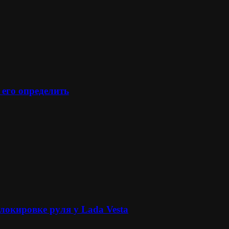
 его определить
локировке руля у Lada Vesta