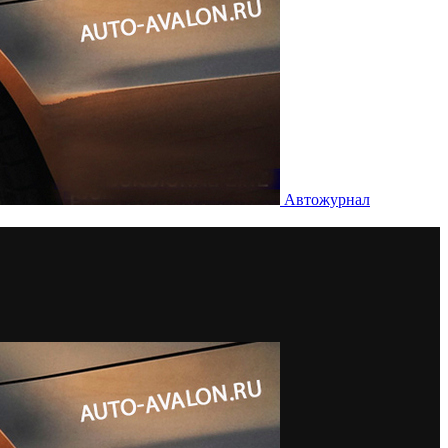
Автожурнал