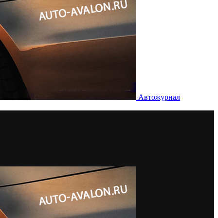
Автожурнал