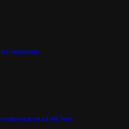
 его определить
локировке руля у Lada Vesta