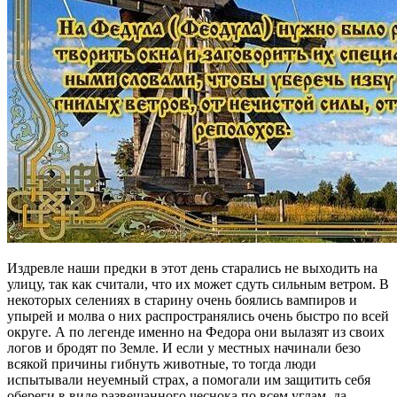
Издревле наши предки в этот день старались не выходить на
улицу, так как считали, что их может сдуть сильным ветром. В
некоторых селениях в старину очень боялись вампиров и
упырей и молва о них распространялись очень быстро по всей
округе. А по легенде именно на Федора они вылазят из своих
логов и бродят по Земле. И если у местных начинали безо
всякой причины гибнуть животные, то тогда люди
испытывали неуемный страх, а помогали им защитить себя
обереги в виде развешанного чеснока по всем углам, да