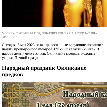
МОСКВА, 02.05.2023, 08:11:37, РЕДАКЦИЯ FTIMES.RU, АВТОР ТАТЬЯНА
ОРЛОНСКАЯ.
Сегодня, 3 мая 2023 года, православные верующие почитают
память преподобного Феодора Трихины (власяничника). В
народе день именуется как Окликание предков, Родовые
угорья, Печной праздник.
Народный праздник Окликание
предков