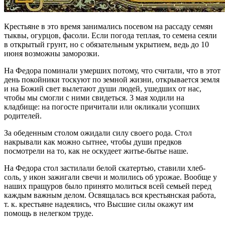
Крестьяне в это время занимались посевом на рассаду семян
тыквы, огурцов, фасоли. Если погода теплая, то семена сеяли
в открытый грунт, но с обязательным укрытием, ведь до 10
июня возможны заморозки.
На Федора поминали умерших потому, что считали, что в этот
день покойники тоскуют по земной жизни, открывается земля
и на Божий свет вылетают души людей, ушедших от нас,
чтобы мы смогли с ними свидеться. 3 мая ходили на
кладбище: на погосте причитали или окликали усопших
родителей.
За обеденным столом ожидали силу своего рода. Стол
накрывали как можно сытнее, чтобы души предков
посмотрели на то, как не оскудеет житье-бытье наше.
На Федора стол застилали белой скатертью, ставили хлеб-
соль, у икон зажигали свечи и молились об урожае. Вообще у
наших пращуров было принято молиться всей семьей перед
каждым важным делом. Освящалась вся крестьянская работа,
т. к. крестьяне надеялись, что Высшие силы окажут им
помощь в нелегком труде.