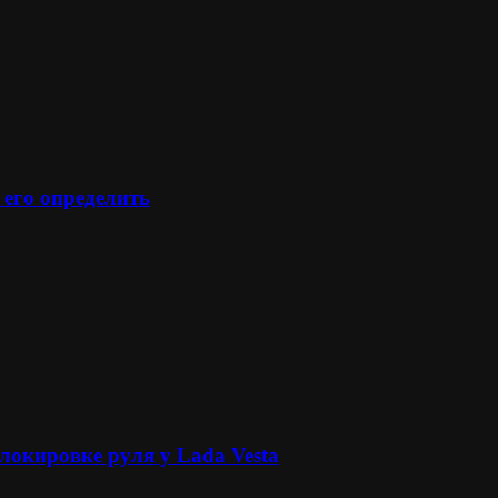
 его определить
локировке руля у Lada Vesta