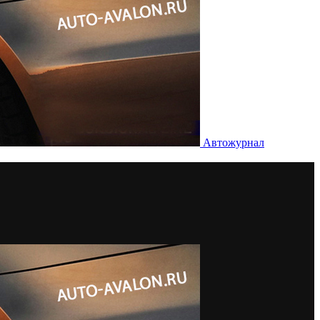
Автожурнал