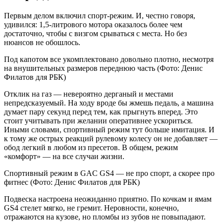
Первым делом включил спорт-режим. И, честно говоря,
удивился: 1,5-литрового мотора оказалось более чем
достаточно, чтобы с визгом срываться с места. Но без
нюансов не обошлось.
Под капотом все укомплектовано довольно плотно, несмотря
на внушительных размеров переднюю часть (Фото: Денис
Филатов для РБК)
Отклик на газ — невероятно дерганый и местами
непредсказуемый. На ходу вроде бы жмешь педаль, а машина
думает пару секунд перед тем, как прыгнуть вперед. Это
стоит учитывать при желании оперативнее ускориться.
Иными словами, спортивный режим тут больше имитация. И
к тому же острых реакций рулевому колесу он не добавляет —
обод легкий в любом из пресетов. В общем, режим
«комфорт» — на все случаи жизни.
Спортивный режим в GAC GS4 — не про спорт, а скорее про
фитнес (Фото: Денис Филатов для РБК)
Подвеска настроена неожиданно приятно. По кочкам и ямам
GS4 стелет мягко, не гремит. Неровности, конечно,
отражаются на кузове, но пломбы из зубов не повыпадают.