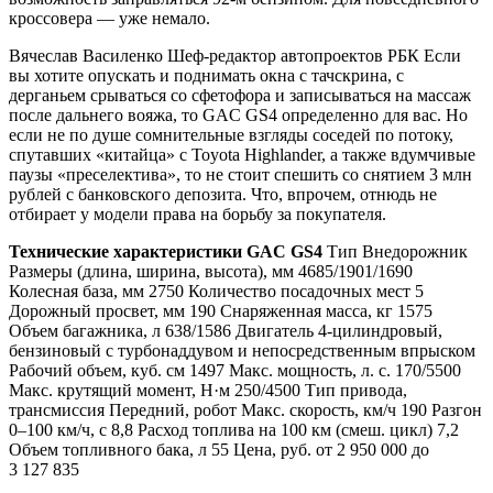
кроссовера — уже немало.
Вячеслав Василенко Шеф-редактор автопроектов РБК Если
вы хотите опускать и поднимать окна с тачскрина, с
дерганьем срываться со сфетофора и записываться на массаж
после дальнего вояжа, то GAC GS4 определенно для вас. Но
если не по душе сомнительные взгляды соседей по потоку,
спутавших «китайца» с Toyota Highlander, а также вдумчивые
паузы «преселектива», то не стоит спешить со снятием 3 млн
рублей с банковского депозита. Что, впрочем, отнюдь не
отбирает у модели права на борьбу за покупателя.
Технические характеристики GAC GS4
Тип Внедорожник
Размеры (длина, ширина, высота), мм 4685/1901/1690
Колесная база, мм 2750 Количество посадочных мест 5
Дорожный просвет, мм 190 Снаряженная масса, кг 1575
Объем багажника, л 638/1586 Двигатель 4-цилиндровый,
бензиновый с турбонаддувом и непосредственным впрыском
Рабочий объем, куб. см 1497 Макс. мощность, л. с. 170/5500
Макс. крутящий момент, Н·м 250/4500 Тип привода,
трансмиссия Передний, робот Макс. скорость, км/ч 190 Разгон
0–100 км/ч, с 8,8 Расход топлива на 100 км (смеш. цикл) 7,2
Объем топливного бака, л 55 Цена, руб. от 2 950 000 до
3 127 835