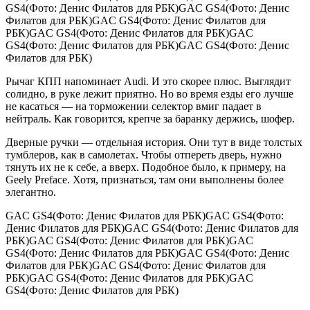
GS4(Фото: Денис Филатов для РБК)GAC GS4(Фото: Денис
Филатов для РБК)GAC GS4(Фото: Денис Филатов для
РБК)GAC GS4(Фото: Денис Филатов для РБК)GAC
GS4(Фото: Денис Филатов для РБК)GAC GS4(Фото: Денис
Филатов для РБК)
Рычаг КПП напоминает Audi. И это скорее плюс. Выглядит
солидно, в руке лежит приятно. Но во время езды его лучше
не касаться — на торможении селектор вмиг падает в
нейтраль. Как говорится, крепче за баранку держись, шофер.
Дверные ручки — отдельная история. Они тут в виде толстых
тумблеров, как в самолетах. Чтобы отпереть дверь, нужно
тянуть их не к себе, а вверх. Подобное было, к примеру, на
Geely Preface. Хотя, признаться, там они выполнены более
элегантно.
GAC GS4(Фото: Денис Филатов для РБК)GAC GS4(Фото:
Денис Филатов для РБК)GAC GS4(Фото: Денис Филатов для
РБК)GAC GS4(Фото: Денис Филатов для РБК)GAC
GS4(Фото: Денис Филатов для РБК)GAC GS4(Фото: Денис
Филатов для РБК)GAC GS4(Фото: Денис Филатов для
РБК)GAC GS4(Фото: Денис Филатов для РБК)GAC
GS4(Фото: Денис Филатов для РБК)