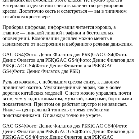
материалы отделки или считать количество регулировок
кресел. Достаточно сесть и осмотреться — вы в типичном
китайском кроссовере.
Приборка цифровая, информация читается хорошо, а
главное — никакой лишней графики и бестолковых
оповещений. Комбинации дисплея можно менять в
зависимости от настроения и выбранного режима движения.
GAC GS4(Фото: Денис Филатов для РБК)GAC GS4(Фото:
Денис Филатов для РБК)GAC GS4(Фото: Денис Филатов для
РБК)GAC GS4(Фото: Денис Филатов для РБК)GAC
GS4(Фото: Денис Филатов для РБК)
Руль из кожзама, с небольшим срезом снизу, к ладоням
прилипает охотно. Мультимедийный экран, как у более
дорогих китайских моделей. С него можно управлять почти
всем, чем угодно: климатом, музыкой, камерами, бортовыми
показателями. При этом он работает шустро и не зависает.
Ниже — центральный тоннель с тремя глубокими
подстаканниками. От жажды точно не умрете.
GAC GS4(Фото: Денис Филатов для РБК)GAC GS4(Фото:
Денис Филатов для РБК)GAC GS4(Фото: Денис Филатов для
РБК)GAC GS4(Фото: Денис Филатов для РБК)GAC