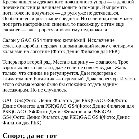
Кресла лишены адекватного поясничного упора — в дальней
поездке поясница начинает молить о помощи. Выпрямить
ноги тоже не получится — до руля уже не дотянешься.
Особенно если рост выше среднего. Но если водитель может
поиграть настройками сиденья, то пассажиру с этим еще
сложнее — электрорегулировок ему недоложили.
Салон у GAC GS4 типично китайский. Исключение —
селектор коробки передач, напоминающий марку с четырьмя
кольцами на логотипе (Фото: Денис Филатов для РБК)
Теперь про второй ряд. Места в ширину — с запасом. Трое
взрослых легко влезают, даже если не совсем худые. Жаль
только, что спинка не регулируется. Да и подогрева с
климатом нет. Багажник — огромный. Даже чересчур. И часть
этого объема можно было бы спокойно отдать задним
пассажирам. Но не случилось.
GAC GS4(Фото: Денис Филатов для РБК)GAC GS4(Фото:
Денис Филатов для РБК)GAC GS4(Фото: Денис Филатов для
РБК)GAC GS4(Фото: Денис Филатов для РБК)GAC
GS4(Фото: Денис Филатов для РБК)GAC GS4(Фото: Денис
Филатов для РБК)
Спорт, да не тот