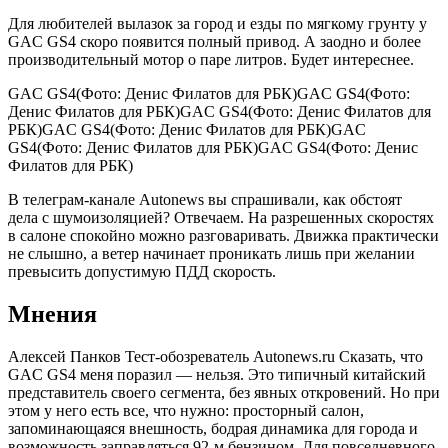
Для любителей вылазок за город и езды по мягкому грунту у
GAC GS4 скоро появится полный привод. А заодно и более
производительный мотор о паре литров. Будет интереснее.
GAC GS4(Фото: Денис Филатов для РБК)GAC GS4(Фото:
Денис Филатов для РБК)GAC GS4(Фото: Денис Филатов для
РБК)GAC GS4(Фото: Денис Филатов для РБК)GAC
GS4(Фото: Денис Филатов для РБК)GAC GS4(Фото: Денис
Филатов для РБК)
В телеграм-канале Autonews вы спрашивали, как обстоят
дела с шумоизоляцией? Отвечаем. На разрешенных скоростях
в салоне спокойно можно разговаривать. Движка практически
не слышно, а ветер начинает проникать лишь при желании
превысить допустимую ПДД скорость.
Мнения
Алексей Панков Тест-обозреватель Autonews.ru Сказать, что
GAC GS4 меня поразил — нельзя. Это типичный китайский
представитель своего сегмента, без явных откровений. Но при
этом у него есть все, что нужно: просторный салон,
запоминающаяся внешность, бодрая динамика для города и
возможность заправляться 92-м бензином. Для повседневного