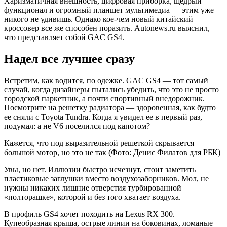
Харизматичная внешность, цифровая приборка, щедрый
функционал и огромный планшет мультимедиа — этим уже
никого не удивишь. Однако кое-чем новый китайский
кроссовер все же способен поразить. Autonews.ru выяснил,
что представляет собой GAC GS4.
Надел все лучшее сразу
Встретим, как водится, по одежке. GAC GS4 — тот самый
случай, когда дизайнеры пытались убедить, что это не просто
городской паркетник, а почти спортивный внедорожник.
Посмотрите на решетку радиатора — здоровенная, как будто
ее сняли с Toyota Tundra. Когда я увидел ее в первый раз,
подумал: а не V6 поселился под капотом?
Кажется, что под выразительной решеткой скрывается
большой мотор, но это не так (Фото: Денис Филатов для РБК)
Увы, но нет. Иллюзии быстро исчезнут, стоит заметить
пластиковые заглушки вместо воздухозаборников. Мол, не
нужны никаких лишние отверстия турбированной
«полторашке», которой и без того хватает воздуха.
В профиль GS4 хочет походить на Lexus RX 300.
Купеобразная крыша, острые линии на боковинах, ломаные