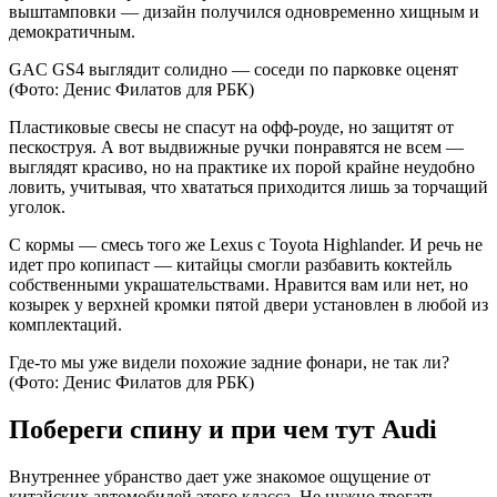
выштамповки — дизайн получился одновременно хищным и
демократичным.
GAC GS4 выглядит солидно — соседи по парковке оценят
(Фото: Денис Филатов для РБК)
Пластиковые свесы не спасут на офф-роуде, но защитят от
пескоструя. А вот выдвижные ручки понравятся не всем —
выглядят красиво, но на практике их порой крайне неудобно
ловить, учитывая, что хвататься приходится лишь за торчащий
уголок.
С кормы — смесь того же Lexus с Toyota Highlander. И речь не
идет про копипаст — китайцы смогли разбавить коктейль
собственными украшательствами. Нравится вам или нет, но
козырек у верхней кромки пятой двери установлен в любой из
комплектаций.
Где-то мы уже видели похожие задние фонари, не так ли?
(Фото: Денис Филатов для РБК)
Побереги спину и при чем тут Audi
Внутреннее убранство дает уже знакомое ощущение от
китайских автомобилей этого класса. Не нужно трогать