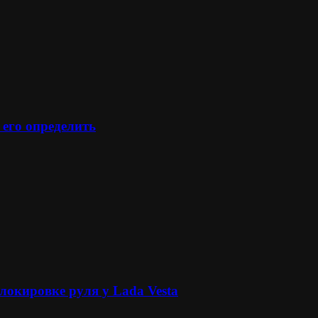
 его определить
локировке руля у Lada Vesta