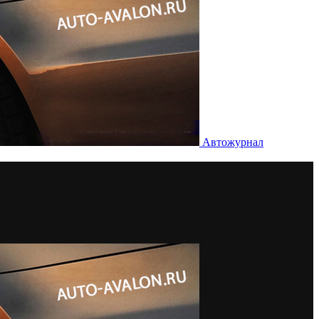
Автожурнал