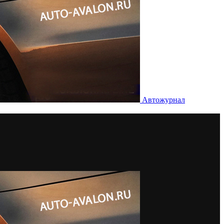
Автожурнал