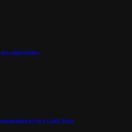
 его определить
локировке руля у Lada Vesta