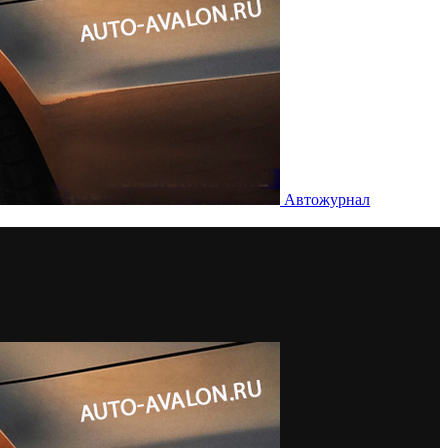
Автожурнал