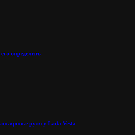
 его определить
локировке руля у Lada Vesta