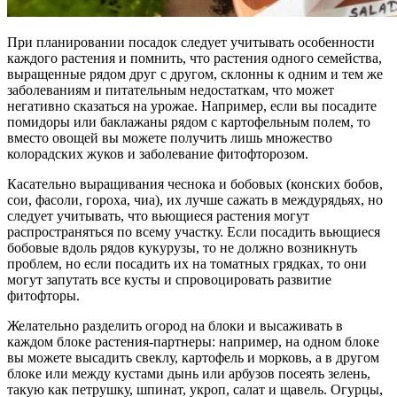
При планировании посадок следует учитывать особенности
каждого растения и помнить, что растения одного семейства,
выращенные рядом друг с другом, склонны к одним и тем же
заболеваниям и питательным недостаткам, что может
негативно сказаться на урожае. Например, если вы посадите
помидоры или баклажаны рядом с картофельным полем, то
вместо овощей вы можете получить лишь множество
колорадских жуков и заболевание фитофторозом.
Касательно выращивания чеснока и бобовых (конских бобов,
сои, фасоли, гороха, чиа), их лучше сажать в междурядьях, но
следует учитывать, что вьющиеся растения могут
распространяться по всему участку. Если посадить вьющиеся
бобовые вдоль рядов кукурузы, то не должно возникнуть
проблем, но если посадить их на томатных грядках, то они
могут запутать все кусты и спровоцировать развитие
фитофторы.
Желательно разделить огород на блоки и высаживать в
каждом блоке растения-партнеры: например, на одном блоке
вы можете высадить свеклу, картофель и морковь, а в другом
блоке или между кустами дынь или арбузов посеять зелень,
такую как петрушку, шпинат, укроп, салат и щавель. Огурцы,