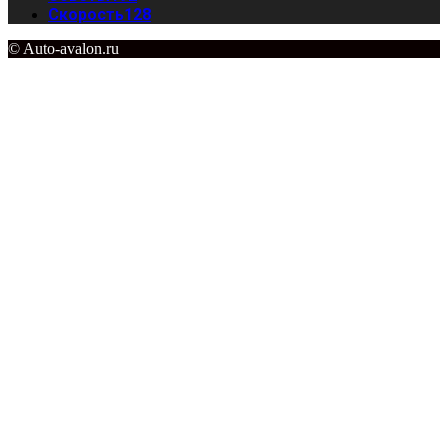
Скорость
128
© Auto-avalon.ru