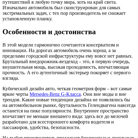
путешествий в любую точку мира, хоть на край света.
Изначально автомобиль был сконструирован для самых
экстремальных задач, с тех пор производитель не снижает
установленную планку.
Особенности и достоинства
В этой модели гармонично сочетаются консерватизм и
инновации. На дорогах автомобиль очень хорош, а за
пределами городской инфраструктуры ему вовсе нет равных.
Брутальный внедорожник-вездеход – это, в первую очередь,
внушительная мощь, высокая проходимость, впечатляющая
прочность. А его аутентичный экстерьер покоряет с первого
взгляда.
Кубический дизайн авто, четкая геометрия форм – вот самые
яркие черты
Mersedes-Benz G-Класса
. Они вне моды и вне
трендов. Какие новые тенденции дизайна не появлялись бы
на автомобильном рынке, брутальность Гелендвагена навсегда
останется на пике популярности. Внутреннее пространство
впечатляет не меньше внешнего вида: здесь все до мелочей
разработано для всестороннего комфорта водителя и
пассажиров, удобства, безопасности.
На выбор производитель предлагает бензиновые и дизельные