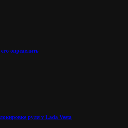
 его определить
локировке руля у Lada Vesta