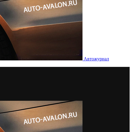
Автожурнал