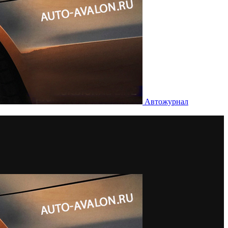
Автожурнал