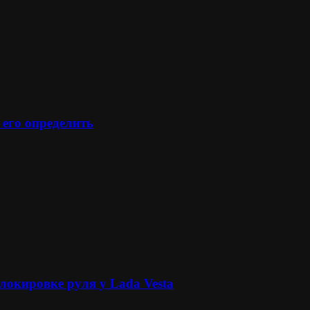
 его определить
локировке руля у Lada Vesta