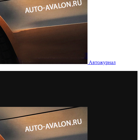
Автожурнал