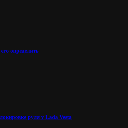
 его определить
локировке руля у Lada Vesta