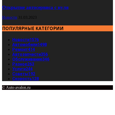
Открытие автосервиса с нуля
Новости
31.03.2023
ПОПУЛЯРНЫЕ КАТЕГОРИИ
Новости
1576
Автомобили
1498
Ремонт
414
Автозапчасти
356
Обслуживание
346
Разное
263
Услуги
244
Советы
192
Скорость
128
© Auto-avalon.ru