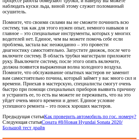
процессе работы обмерзают трубки, и наверху вы можете
наблюдать куски льда, виной этому служит поломанный
осушитель.
Помните, что своими силами вы не сможете починить всю
систему, так как для этого нужен опыт, немного навыков и
главное – это специальные инструменты, которых у многих
водителей нет. Единое, чем вы можете помочь себе если
проблема, застала вас неожиданно – это провести
диагностику самостоятельно. Запустите движок, после чего
включите систему. В область трубки магистрали приложите
руку. Выключите систему, после этого опять включите,
должна появится выраженная волна холодного воздуха.
Помните, что обслуживание опытных мастеров не заменит
вам самостоятельно почина, который займет у вас много сил и
времени. Приехав в мастерскую, специалисты смогут очень
быстро при помощи специальных приборов выявить причину
и устранить ее, то есть вы можете не переживать, что на это
уйдет очень много времени и денег. Единое условие
успешного ремонта – это поиск хороших мастеров.
Предыдущая статья
Как проверить автомобиль по гос. номеру?
Следующая статья
Соната #8/Новая Hyundai Sonata 2020/
Большой тест драйв