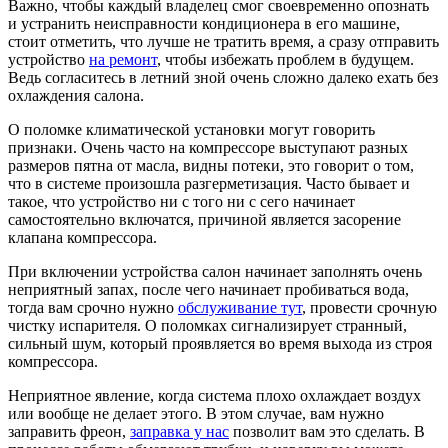
Важно, чтобы каждый владелец смог своевременно опознать
и устранить неисправности кондиционера в его машине,
стоит отметить, что лучше не тратить время, а сразу отправить
устройство
на ремонт
, чтобы избежать проблем в будущем.
Ведь согласитесь в летний зной очень сложно далеко ехать без
охлаждения салона.
О поломке климатической установки могут говорить
признаки. Очень часто на компрессоре выступают разных
размеров пятна от масла, видны потеки, это говорит о том,
что в системе произошла разгерметизация. Часто бывает и
такое, что устройство ни с того ни с сего начинает
самостоятельно включатся, причиной является засорение
клапана компрессора.
При включении устройства салон начинает заполнять очень
неприятный запах, после чего начинает пробиваться вода,
тогда вам срочно нужно
обслуживание тут
, провести срочную
чистку испарителя. О поломках сигнализирует странный,
сильный шум, который проявляется во время выхода из строя
компрессора.
Неприятное явление, когда система плохо охлаждает воздух
или вообще не делает этого. В этом случае, вам нужно
заправить фреон,
заправка у нас
позволит вам это сделать. В