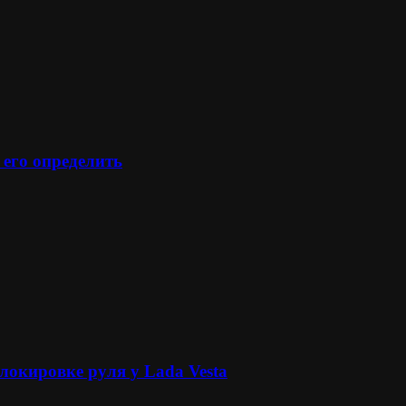
 его определить
локировке руля у Lada Vesta