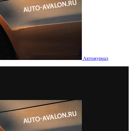
Автожурнал