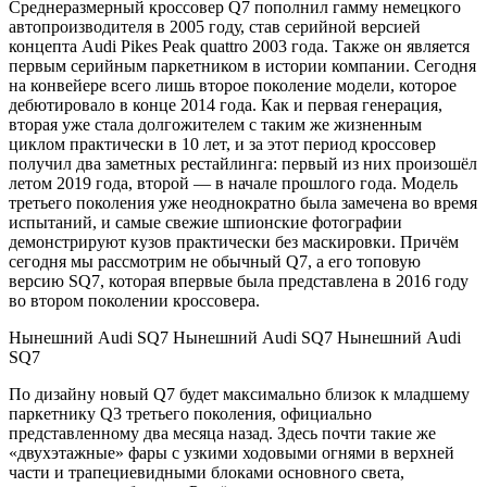
Среднеразмерный кроссовер Q7 пополнил гамму немецкого
автопроизводителя в 2005 году, став серийной версией
концепта Audi Pikes Peak quattro 2003 года. Также он является
первым серийным паркетником в истории компании. Сегодня
на конвейере всего лишь второе поколение модели, которое
дебютировало в конце 2014 года. Как и первая генерация,
вторая уже стала долгожителем с таким же жизненным
циклом практически в 10 лет, и за этот период кроссовер
получил два заметных рестайлинга: первый из них произошёл
летом 2019 года, второй — в начале прошлого года. Модель
третьего поколения уже неоднократно была замечена во время
испытаний, и самые свежие шпионские фотографии
демонстрируют кузов практически без маскировки. Причём
сегодня мы рассмотрим не обычный Q7, а его топовую
версию SQ7, которая впервые была представлена в 2016 году
во втором поколении кроссовера.
Нынешний Audi SQ7 Нынешний Audi SQ7 Нынешний Audi
SQ7
По дизайну новый Q7 будет максимально близок к младшему
паркетнику Q3 третьего поколения, официально
представленному два месяца назад. Здесь почти такие же
«двухэтажные» фары с узкими ходовыми огнями в верхней
части и трапециевидными блоками основного света,