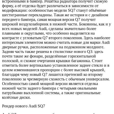
встроенными в бампер. Решётка радиатора получит схожую
форму, а её отделка будет различаться в зависимости от
модификации: особенностью модели SQ7 станут объёмные
шестигранные перекладины. Такая же история и с дизайном
переднего бампера, самая мощная версия Q7 получит
широкий воздухозаборник в нижней части. Боковины, как и у
всех новых моделей Audi, сделаны значительно более
плавными и округлыми, что особенно выделяется на
контрасте с угловатым Q7 второго поколения. Здесь наиболее
интересным элементом можно считать новые для марки Audi
дверные ручки, расположенные на подоконном молдинге.
Задняя часть также решена в стилистике нового Q3: здесь
почти такие же фонари, разделённые горизонтальной
полоской, и схожие очертания крышки багажника. Стоит
отметить более вертикально установленное заднее стекло и в
целом изменившиеся пропорции с более высокой крышей,
благодаря чему новый Q7 лишится претензий ко второму
поколению за чрезмерную схожесть с обычным универсалом.
Особенностью самой мощной версии является отделка
нижней части заднего бампера с четырьмя овальными
патрубками выхлопной системы, а также оригинальные
колёсные диски.
Рендер нового Audi SQ7