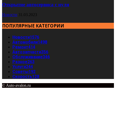
Открытие автосервиса с нуля
Новости
31.03.2023
ПОПУЛЯРНЫЕ КАТЕГОРИИ
Новости
1576
Автомобили
1498
Ремонт
414
Автозапчасти
356
Обслуживание
346
Разное
263
Услуги
244
Советы
192
Скорость
128
© Auto-avalon.ru