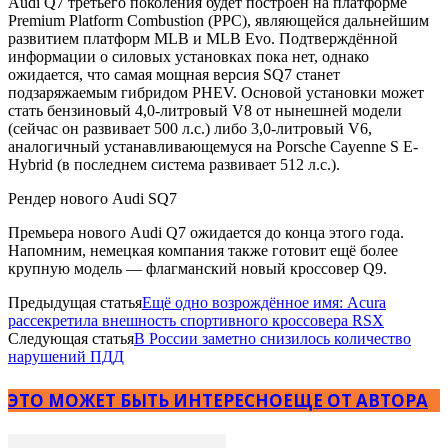
Audi Q7 третьего поколения будет построен на платформе
Premium Platform Combustion (PPC), являющейся дальнейшим
развитием платформ MLB и MLB Evo. Подтверждённой
информации о силовых установках пока нет, однако
ожидается, что самая мощная версия SQ7 станет
подзаряжаемым гибридом PHEV. Основой установки может
стать бензиновый 4,0-литровый V8 от нынешней модели
(сейчас он развивает 500 л.с.) либо 3,0-литровый V6,
аналогичный устанавливающемуся на Porsche Cayenne S E-
Hybrid (в последнем система развивает 512 л.с.).
Рендер нового Audi SQ7
Премьера нового Audi Q7 ожидается до конца этого года.
Напомним, немецкая компания также готовит ещё более
крупную модель — флагманский новый кроссовер Q9.
Предыдущая статья
Ещё одно возрождённое имя: Acura
рассекретила внешность спортивного кроссовера RSX
Следующая статья
В России заметно снизилось количество
нарушений ПДД
ЭТО МОЖЕТ БЫТЬ ИНТЕРЕСНО
ЕЩЕ ОТ АВТОРА