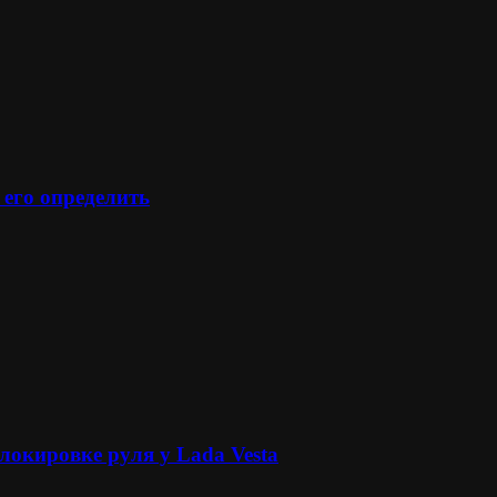
 его определить
локировке руля у Lada Vesta