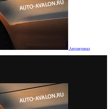
Автожурнал