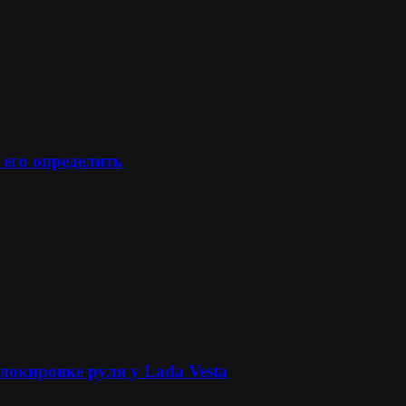
 его определить
локировке руля у Lada Vesta