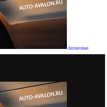
Автожурнал